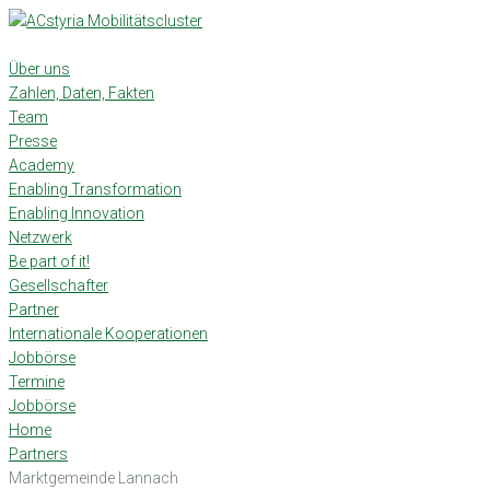
Skip
to
content
Über uns
Zahlen, Daten, Fakten
Team
Presse
Academy
Enabling Transformation
Enabling Innovation
Netzwerk
Be part of it!
Gesellschafter
Partner
Internationale Kooperationen
Jobbörse
Termine
Jobbörse
Home
Partners
Marktgemeinde Lannach