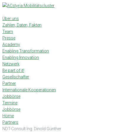
Skip
to
content
Über uns
Zahlen, Daten, Fakten
Team
Presse
Academy
Enabling Transformation
Enabling Innovation
Netzwerk
Be part of it!
Gesellschafter
Partner
Internationale Kooperationen
Jobbörse
Termine
Jobbörse
Home
Partners
NDT-Consult Ing. Dinold Günther