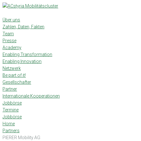
Skip
to
content
Über uns
Zahlen, Daten, Fakten
Team
Presse
Academy
Enabling Transformation
Enabling Innovation
Netzwerk
Be part of it!
Gesellschafter
Partner
Internationale Kooperationen
Jobbörse
Termine
Jobbörse
Home
Partners
PIERER Mobility AG