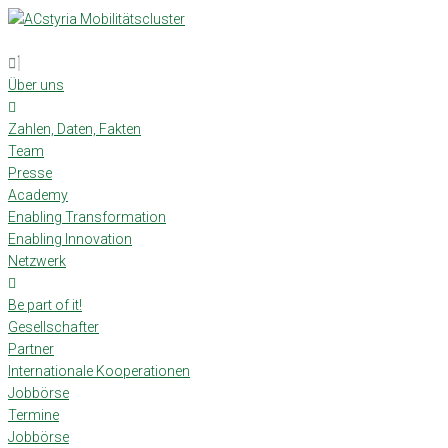
Skip
to
content
Über uns
Zahlen, Daten, Fakten
Team
Presse
Academy
Enabling Transformation
Enabling Innovation
Netzwerk
Be part of it!
Gesellschafter
Partner
Internationale Kooperationen
Jobbörse
Termine
Jobbörse