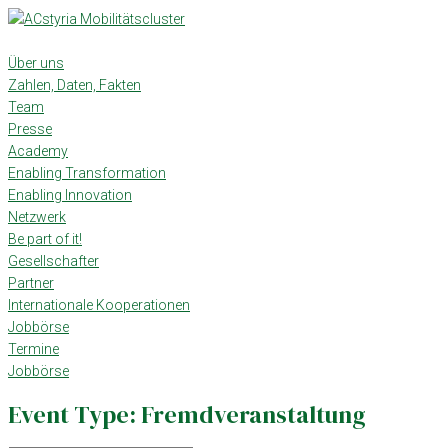
Skip
to
content
Über uns
Zahlen, Daten, Fakten
Team
Presse
Academy
Enabling Transformation
Enabling Innovation
Netzwerk
Be part of it!
Gesellschafter
Partner
Internationale Kooperationen
Jobbörse
Termine
Jobbörse
Event Type:
Fremdveranstaltung