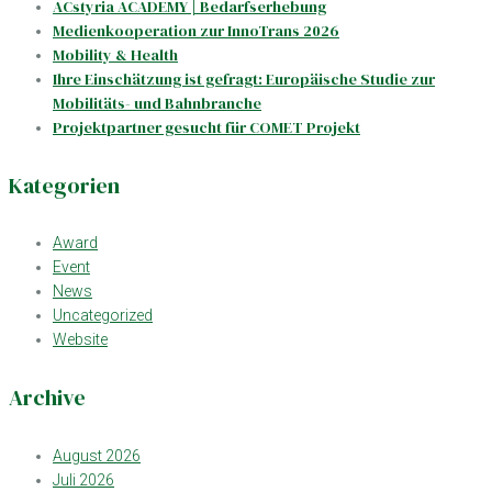
ACstyria ACADEMY | Bedarfserhebung
Medienkooperation zur InnoTrans 2026
Mobility & Health
Ihre Einschätzung ist gefragt: Europäische Studie zur
Mobilitäts- und Bahnbranche
Projektpartner gesucht für COMET Projekt
Kategorien
Award
Event
News
Uncategorized
Website
Archive
August 2026
Juli 2026