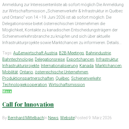
Anmeldung zur Interessentenliste ab sofort möglich Die Anmeldung
zur Wirtschaftsmission „Schienenverkehr & Infrastruktur in Québec
und Ontario“ von 14.–19. Juni 2026 ist ab sofort möglich. Die
Delegationsreise bietet österreichischen Unternehmen die
Möglichkeit, Kontakte zu kanadischen Entscheidungsträgern der
Schienenverkehrsbranche zu knüpfen und sich über aktuelle
Infrastrukturprojekte sowie Marktchancen zu informieren. Details...
Tags:
Außenwirtschaft Austria
,
B2B-Meetings
,
Bahnindustrie
,
Bahntechnologie
,
Delegationsreise
,
Exportchancen
,
Infrastruktur
,
Infrastrukturprojekte
,
Internationalisierung
,
Kanada
,
Marktchancen
,
Mobilität
,
Ontario
,
österreichische Unternehmen
,
Produktionspartnerschaften
,
Québec
,
Schienenverkehr
,
Technologiekooperation
,
Wirtschaftsmission
More
Call for Innovation
By
Bernhard Mittelbach
In
News
,
Website
Posted
9. März 2026