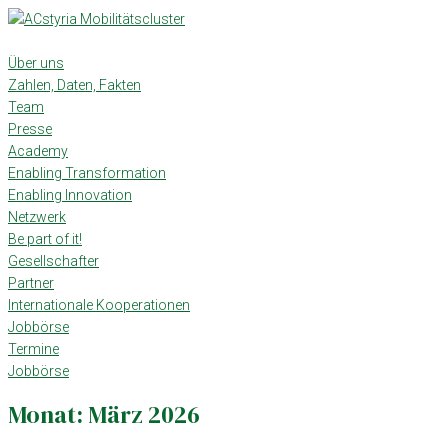
Skip
to
content
Über uns
Zahlen, Daten, Fakten
Team
Presse
Academy
Enabling Transformation
Enabling Innovation
Netzwerk
Be part of it!
Gesellschafter
Partner
Internationale Kooperationen
Jobbörse
Termine
Jobbörse
Monat:
März 2026