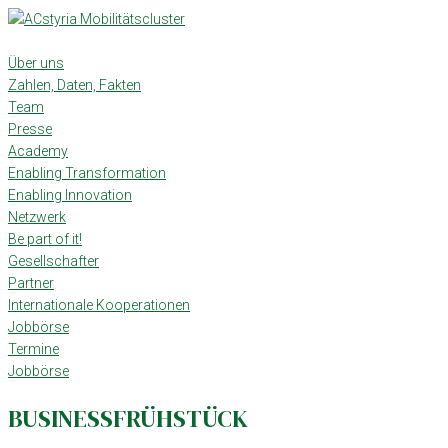
Skip
to
content
Über uns
Zahlen, Daten, Fakten
Team
Presse
Academy
Enabling Transformation
Enabling Innovation
Netzwerk
Be part of it!
Gesellschafter
Partner
Internationale Kooperationen
Jobbörse
Termine
Jobbörse
BUSINESSFRÜHSTÜCK