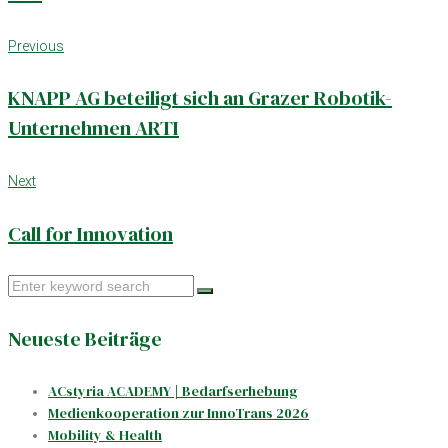
Beitrags-
Previous
Previous
Navigation
KNAPP AG beteiligt sich an Grazer Robotik-
Unternehmen ARTI
Next
Next
Call for Innovation
Search
for:
Neueste Beiträge
ACstyria ACADEMY | Bedarfserhebung
Medienkooperation zur InnoTrans 2026
Mobility & Health