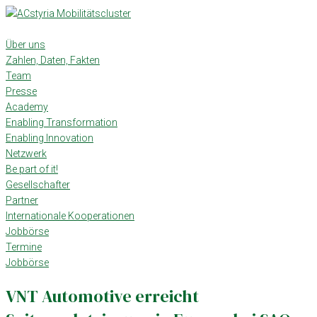
Skip
to
content
Über uns
Zahlen, Daten, Fakten
Team
Presse
Academy
Enabling Transformation
Enabling Innovation
Netzwerk
Be part of it!
Gesellschafter
Partner
Internationale Kooperationen
Jobbörse
Termine
Jobbörse
VNT Automotive erreicht