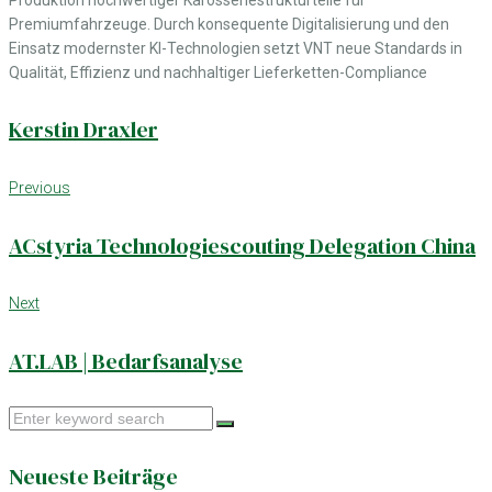
Premiumfahrzeuge. Durch konsequente Digitalisierung und den
Einsatz modernster KI-Technologien setzt VNT neue Standards in
Qualität, Effizienz und nachhaltiger Lieferketten-Compliance
Kerstin Draxler
Beitrags-
Previous
Previous
Navigation
ACstyria Technologiescouting Delegation China
Next
Next
AT.LAB | Bedarfsanalyse
Search
for:
Neueste Beiträge