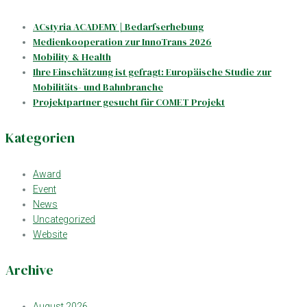
ACstyria ACADEMY | Bedarfserhebung
Medienkooperation zur InnoTrans 2026
Mobility & Health
Ihre Einschätzung ist gefragt: Europäische Studie zur
Mobilitäts- und Bahnbranche
Projektpartner gesucht für COMET Projekt
Kategorien
Award
Event
News
Uncategorized
Website
Archive
August 2026