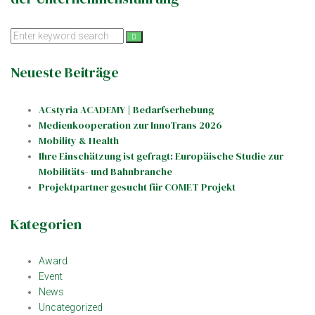
Search
for:
Neueste Beiträge
ACstyria ACADEMY | Bedarfserhebung
Medienkooperation zur InnoTrans 2026
Mobility & Health
Ihre Einschätzung ist gefragt: Europäische Studie zur
Mobilitäts- und Bahnbranche
Projektpartner gesucht für COMET Projekt
Kategorien
Award
Event
News
Uncategorized