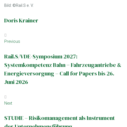
Bild: ©Rail.S e. V.
Doris Krainer
Beitrags-
Previous
Previous
Navigation
Rail.S/VDE-Symposium 2027:
Systemkompetenz Bahn − Fahrzeugantriebe &
Energieversorgung – Call for Papers bis 26.
Juni 2026
Next
Next
STUDIE – Risikomanagement als Instrument
der Unternehmensführung