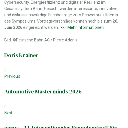
Cybersecurity, Energieeffizienz und digitaler Resilienz im
Gesamtsystem Bahn. Gesucht werden interessante, innovative
und diskussionswürdige Fachbeiträge zum Schwerpunktthema
des Symposiums. Vortragsvorschläge können noch bis zum
26.
Juni 2026
eingereicht werden.
>>> Mehr Informationen
Bild: ©Deutsche Bahn AG / Pierre Adenis
Doris Krainer
Beitrags-
Previous
Previous
Navigation
Automotive Masterminds 2026
Next
Next
acrps – 13. Internationaler Branchentreff für