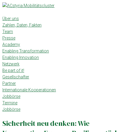
Skip
to
content
Über uns
Zahlen, Daten, Fakten
Team
Presse
Academy
Enabling Transformation
Enabling Innovation
Netzwerk
Be part of it!
Gesellschafter
Partner
Internationale Kooperationen
Jobbörse
Termine
Jobbörse
Sicherheit neu denken: Wie